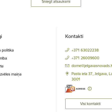
Sniegt atsauksmi
i
Kontakti
 politika
+371 63022238
+371 26009600
mība
E-pasts:
dome@jelgavasnovads.l
te
Pasta iela 37, Jelgava, La
izvēles maiņa
3001
Visi kontakti