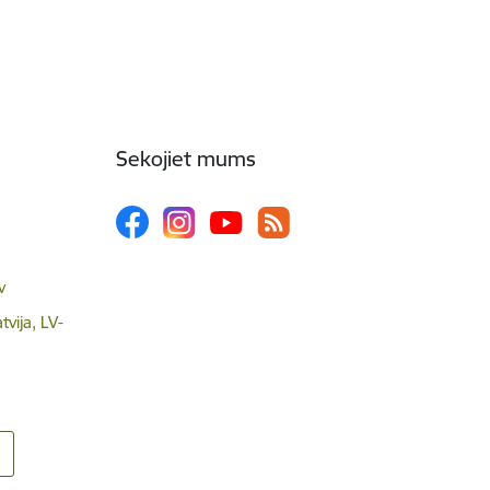
Sekojiet mums
v
tvija, LV-