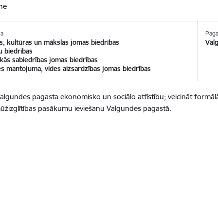
ne
ja
Paga
bas, kultūras un mākslas jomas biedrības
Val
u biedrības
skās sabiedrības jomas biedrības
s mantojuma, vides aizsardzības jomas biedrības
Valgundes pagasta ekonomisko un sociālo attīstību; veicināt formālās
žizglītības pasākumu ieviešanu Valgundes pagastā.