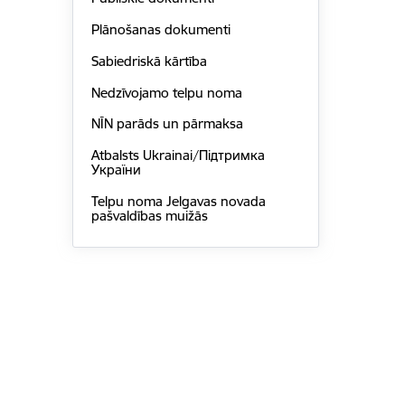
Plānošanas dokumenti
Sabiedriskā kārtība
Nedzīvojamo telpu noma
NĪN parāds un pārmaksa
Atbalsts Ukrainai/Підтримка
України
Telpu noma Jelgavas novada
pašvaldības muižās