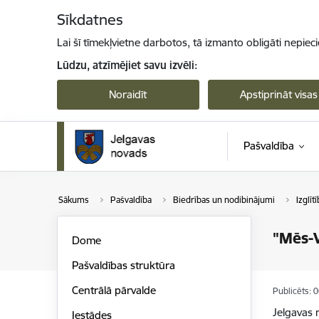
Pāriet uz lapas saturu
Sīkdatnes
Lai šī tīmekļvietne darbotos, tā izmanto obligāti nepiec
Lūdzu, atzīmējiet savu izvēli:
Noraidīt
Apstiprināt visas
Pašvaldība
Sākums
Pašvaldība
Biedrības un nodibinājumi
Izglīt
"Mēs-
Dome
Pašvaldības struktūra
Centrālā pārvalde
Publicēts: 
Jelgavas 
Iestādes