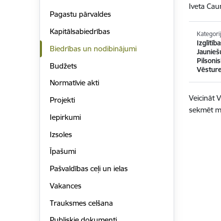
Iveta Cau
Pagastu pārvaldes
Kapitālsabiedrības
Kategori
Izglītī
Biedrības un nodibinājumi
Jaunieš
Pilsoni
Budžets
Vēsture
Normatīvie akti
Veicināt 
Projekti
sekmēt mū
Iepirkumi
Izsoles
Īpašumi
Pašvaldības ceļi un ielas
Vakances
Trauksmes celšana
Publiskie dokumenti