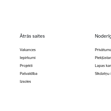
Kājene
Ātrās saites
Noderīg
Vakances
Privātuma
Iepirkumi
Piekļūsta
Projekti
Lapas kar
Pašvaldība
Sīkdatņu 
Izsoles