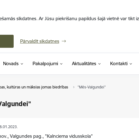
iešamās sīkdatnes. Ar Jūsu piekrišanu papildus šajā vietnē var tikt i
Pārvaldīt sīkdatnes
Novads
Pakalpojumi
Aktualitātes
Kontakti
ības, kultūras un mākslas jomas biedrības
"Mēs-Valgundei"
Valgundei"
06.01.2023.
nov., Valgundes pag., "Kalnciema vidusskola"