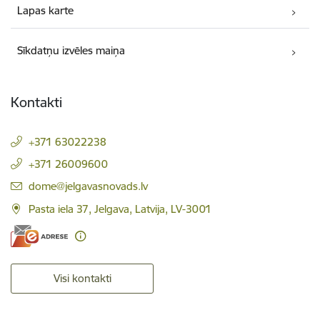
Lapas karte
Sīkdatņu izvēles maiņa
Kontakti
+371 63022238
+371 26009600
E-pasts:
dome@jelgavasnovads.lv
Pasta iela 37, Jelgava, Latvija, LV-3001
Visi kontakti