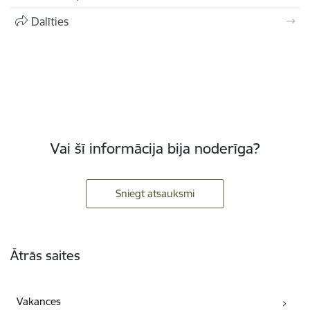
Dalīties
Vai šī informācija bija noderīga?
Sniegt atsauksmi
Kājene
Ātrās saites
Vakances