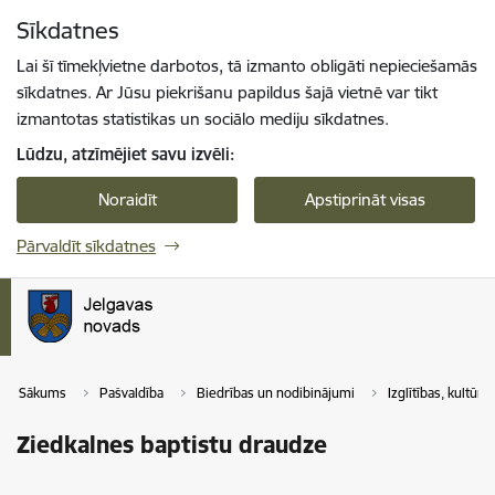
Pāriet uz lapas saturu
Sīkdatnes
Spied
lai meklētu
Enter
Lai šī tīmekļvietne darbotos, tā izmanto obligāti nepieciešamās
sīkdatnes. Ar Jūsu piekrišanu papildus šajā vietnē var tikt
izmantotas statistikas un sociālo mediju sīkdatnes.
Lūdzu, atzīmējiet savu izvēli:
Noraidīt
Apstiprināt visas
Pārvaldīt sīkdatnes
Sākums
Pašvaldība
Biedrības un nodibinājumi
Izglītības, kultūr
Ziedkalnes baptistu draudze