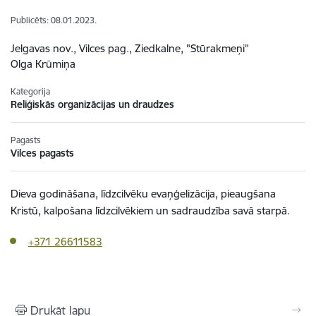
Publicēts: 08.01.2023.
Jelgavas nov., Vilces pag., Ziedkalne, "Stūrakmeņi"
Olga Krūmiņa
Kategorija
Reliģiskās organizācijas un draudzes
Pagasts
Vilces pagasts
Dieva godināšana, līdzcilvēku evaņģelizācija, pieaugšana
Kristū, kalpošana līdzcilvēkiem un sadraudzība savā starpā.
+371 26611583
Drukāt lapu