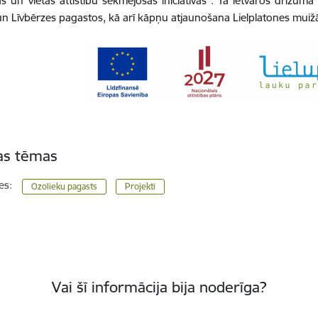
s un vietas attīstību sekmējošas iniciatīvas”. Tā ietvaros drīzum
un Līvbērzes pagastos, kā arī kāpņu atjaunošana Lielplatones muiž
tas tēmas
es:
Ozolieku pagasts
Projekti
Vai šī informācija bija noderīga?