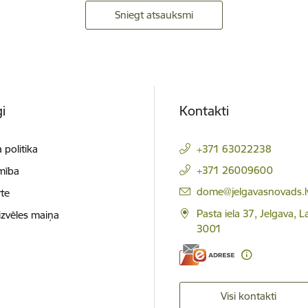
Sniegt atsauksmi
i
Kontakti
 politika
+371 63022238
+371 26009600
mība
E-pasts:
dome@jelgavasnovads.l
te
Pasta iela 37, Jelgava, La
izvēles maiņa
3001
Visi kontakti