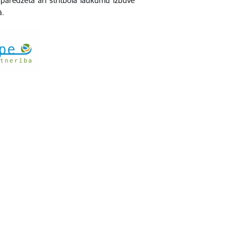
ā paredzēta arī strītbola laukumu izbūve
ā.