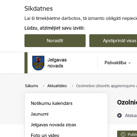
Pāriet uz lapas saturu
Sīkdatnes
Lai šī tīmekļvietne darbotos, tā izmanto obligāti nepiec
Lūdzu, atzīmējiet savu izvēli:
Noraidīt
Apstiprināt visas
Pašvaldība
Sākums
Aktualitātes
Ozolniekos izbūvēts apgaismojums akt
Ozolni
Notikumu kalendārs
Jaunumi
Atska
Jelgavas novada ziņas
Publi
Foto un video