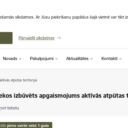
iešamās sīkdatnes. Ar Jūsu piekrišanu papildus šajā vietnē var tikt i
Pārvaldīt sīkdatnes
Novads
Pakalpojumi
Aktualitātes
Kontakti
īvās atpūtas teritorijai
ekos izbūvēts apgaismojums aktīvās atpūtas te
ņot tekstu
cēts
pirms vairāk nekā 1 gada