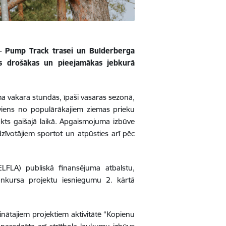
 – Pump Track trasei un Bulderberga
as drošākas un pieejamākas jebkurā
ma vakara stundās, īpaši vasaras sezonā,
 viens no populārākajiem ziemas prieku
kts gaišajā laikā. Apgaismojuma izbūve
edzīvotājiem sportot un atpūsties arī pēc
ELFLA) publiskā finansējuma atbalstu,
 konkursa projektu iesniegumu 2. kārtā
inātajiem projektiem aktivitātē “Kopienu