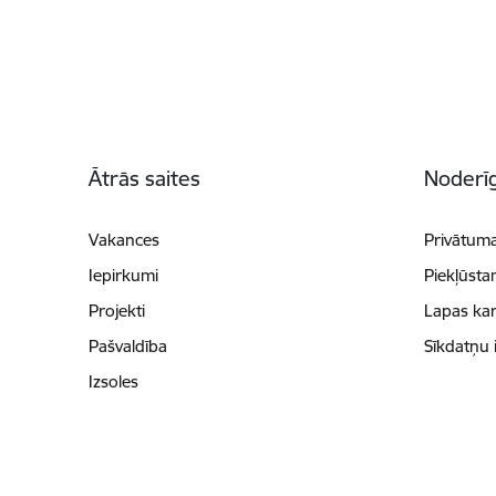
Kājene
Ātrās saites
Noderīg
Vakances
Privātuma
Iepirkumi
Piekļūsta
Projekti
Lapas kar
Pašvaldība
Sīkdatņu 
Izsoles