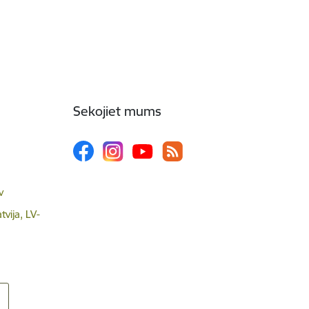
Sekojiet mums
v
tvija, LV-