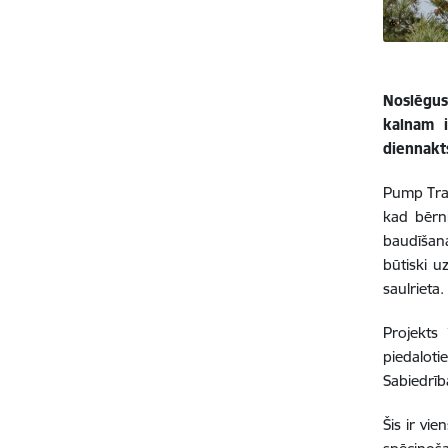
Noslēgus
kalnam i
diennakts
Pump Trac
kad bērni
baudīšana
būtiski u
saulrieta.
Projekts
piedalot
Sabiedrība
Šis ir vi