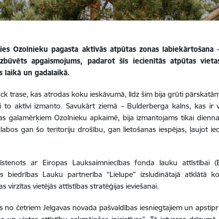
ies Ozolnieku pagasta aktīvās atpūtas zonas labiekārtošana
zbūvēts apgaismojums, padarot šīs iecienītās atpūtas viet
 laikā un gadalaikā.
k trase, kas atrodas koku ieskāvumā, līdz šim bija grūti pārskatā
 to aktīvi izmanto. Savukārt ziemā – Bulderberga kalns, kas ir
s galamērķiem Ozolnieku apkaimē, bija izmantojams tikai dienna
zlabos gan šo teritoriju drošību, gan lietošanas iespējas, ļaujot i
 īstenots ar Eiropas Lauksaimniecības fonda lauku attīstībai (
ies biedrības Lauku partnerība “Lielupe” izsludinātajā atklātā
s virzītas vietējās attīstības stratēģijas ieviešanai.
ens no četriem Jelgavas novada pašvaldības iesniegtajiem un apstipr