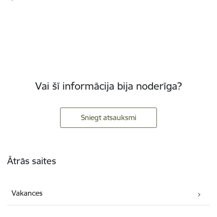
Vai šī informācija bija noderīga?
Sniegt atsauksmi
Kājene
Ātrās saites
Vakances