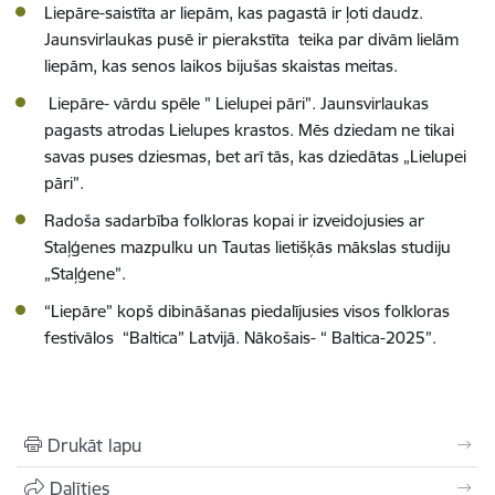
Liepāre-saistīta ar liepām, kas pagastā ir ļoti daudz.
Jaunsvirlaukas pusē ir pierakstīta teika par divām lielām
liepām, kas senos laikos bijušas skaistas meitas.
Liepāre- vārdu spēle ” Lielupei pāri”. Jaunsvirlaukas
pagasts atrodas Lielupes krastos. Mēs dziedam ne tikai
savas puses dziesmas, bet arī tās, kas dziedātas „Lielupei
pāri”.
Radoša sadarbība folkloras kopai ir izveidojusies ar
Staļģenes mazpulku un Tautas lietišķās mākslas studiju
„Staļģene”.
“Liepāre” kopš dibināšanas piedalījusies visos folkloras
festivālos “Baltica” Latvijā. Nākošais- “ Baltica-2025”.
Drukāt lapu
Dalīties