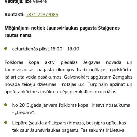
Vadītāja:
Ilze Vēvere
Kontakti:
+371
22377085
Mēģinājumi notiek Jaunsvirlaukas pagasta Staļģenes
Tautas namā
ceturtdienās plkst.16.00 – 18.00
Folkloras kopa aktīvi piedalās Jelgavas novada un
Jaunsvirlaukas pagasta rīkotajos tradicionālajos, gadskārtu,
kā arī cita veida pasākumos. Galvenokārt apgūstam Zemgales
novada teicēju dziesmas , rotaļas u.c. Turpinām apzināt un
apgūt apkārtnes tuvāko teicēju pierakstītos materiālus.
No 2013.gada janvāra folkloras kopai ir savs nosaukums
- „Liepāre”.
Liepāre (saukta arī Liepars) ir maza, bet ņipra upīte, kas
tek caur Jaunsvirlaukas pagastu. Tās sākums ir Lietuvā.