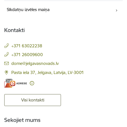
Sīkdatņu izvēles maiņa
Kontakti
+371 63022238
+371 26009600
E-pasts:
dome@jelgavasnovads.lv
Pasta iela 37, Jelgava, Latvija, LV-3001
Visi kontakti
Sekojiet mums