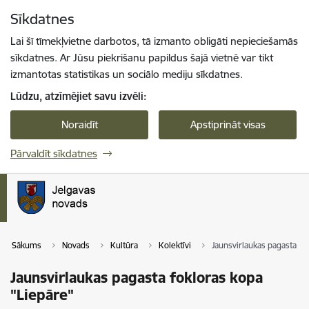
Pāriet uz lapas saturu
Sīkdatnes
Spied
lai meklētu
Enter
Lai šī tīmekļvietne darbotos, tā izmanto obligāti nepieciešamās
sīkdatnes. Ar Jūsu piekrišanu papildus šajā vietnē var tikt
izmantotas statistikas un sociālo mediju sīkdatnes.
Lūdzu, atzīmējiet savu izvēli:
Noraidīt
Apstiprināt visas
Pārvaldīt sīkdatnes
Sākums
Novads
Kultūra
Kolektīvi
Jaunsvirlaukas pagasta fo
Jaunsvirlaukas pagasta fokloras kopa
"Liepāre"