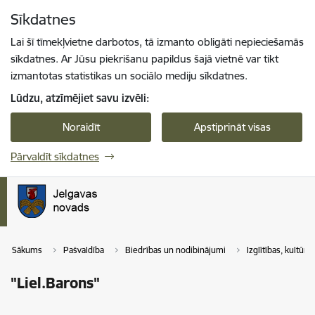
Pāriet uz lapas saturu
Sīkdatnes
Spied
lai meklētu
Enter
Lai šī tīmekļvietne darbotos, tā izmanto obligāti nepieciešamās
sīkdatnes. Ar Jūsu piekrišanu papildus šajā vietnē var tikt
izmantotas statistikas un sociālo mediju sīkdatnes.
Lūdzu, atzīmējiet savu izvēli:
Noraidīt
Apstiprināt visas
Pārvaldīt sīkdatnes
Sākums
Pašvaldība
Biedrības un nodibinājumi
Izglītības, kultūr
"Liel.Barons"