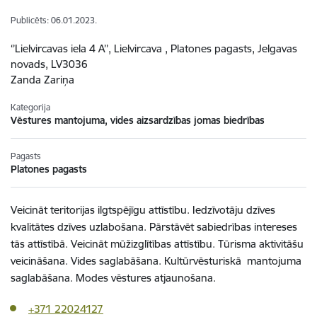
Publicēts: 06.01.2023.
‘’Lielvircavas iela 4 A’’, Lielvircava , Platones pagasts, Jelgavas
novads, LV3036
Zanda Zariņa
Kategorija
Vēstures mantojuma, vides aizsardzības jomas biedrības
Pagasts
Platones pagasts
Veicināt teritorijas ilgtspējīgu attīstību. Iedzīvotāju dzīves
kvalitātes dzīves uzlabošana. Pārstāvēt sabiedrības intereses
tās attīstībā. Veicināt mūžizglītības attīstību. Tūrisma aktivitāšu
veicināšana. Vides saglabāšana. Kultūrvēsturiskā mantojuma
saglabāšana. Modes vēstures atjaunošana.
+371 22024127