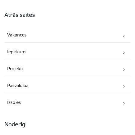
Kājene
Ātrās saites
Vakances
Iepirkumi
Projekti
Pašvaldība
Izsoles
Noderīgi