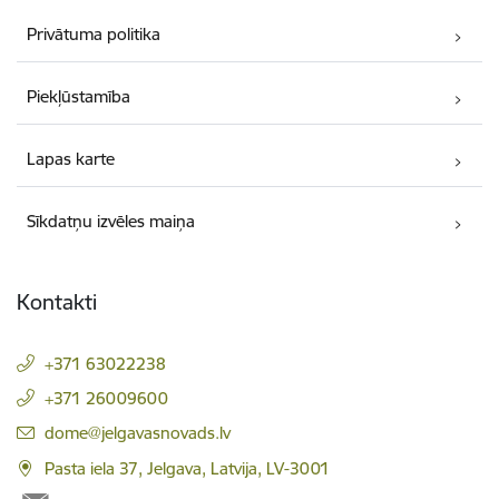
Privātuma politika
Piekļūstamība
Lapas karte
Sīkdatņu izvēles maiņa
Kontakti
+371 63022238
+371 26009600
E-pasts:
dome@jelgavasnovads.lv
Pasta iela 37, Jelgava, Latvija, LV-3001