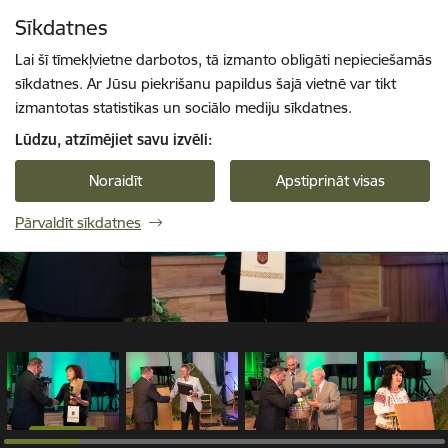
Pāriet uz lapas saturu
Sīkdatnes
1 / 22
Spied
lai meklētu
Enter
Lai šī tīmekļvietne darbotos, tā izmanto obligāti nepieciešamās
sīkdatnes. Ar Jūsu piekrišanu papildus šajā vietnē var tikt
izmantotas statistikas un sociālo mediju sīkdatnes.
Lūdzu, atzīmējiet savu izvēli:
Noraidīt
Apstiprināt visas
Pārvaldīt sīkdatnes