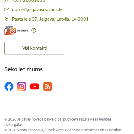
+371 26009600
E-pasts:
dome@jelgavasnovads.lv
Pasta iela 37, Jelgava, Latvija, LV-3001
Visi kontakti
Sekojiet mums
© 2026 Jelgavas novada pašvaldība, publicētā satura visas tiesības
aizsargātas.
© 2020 Valsts kanceleja, Tīmekļvietņu vienotās platformas visas tiesības