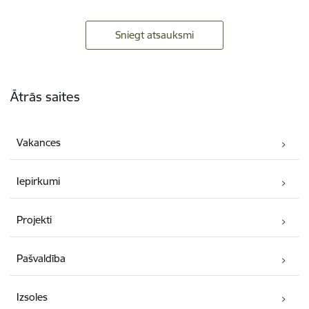
Sniegt atsauksmi
Kājene
Ātrās saites
Vakances
Iepirkumi
Projekti
Pašvaldība
Izsoles