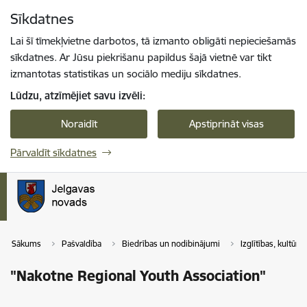
Pāriet uz lapas saturu
Sīkdatnes
Spied
lai meklētu
Enter
Lai šī tīmekļvietne darbotos, tā izmanto obligāti nepieciešamās
sīkdatnes. Ar Jūsu piekrišanu papildus šajā vietnē var tikt
izmantotas statistikas un sociālo mediju sīkdatnes.
Lūdzu, atzīmējiet savu izvēli:
Noraidīt
Apstiprināt visas
Pārvaldīt sīkdatnes
Sākums
Pašvaldība
Biedrības un nodibinājumi
Izglītības, kultūr
"Nakotne Regional Youth Association"