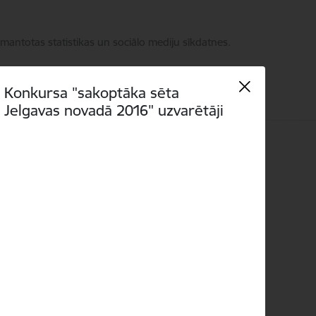
zmantotas statistikas un sociālo mediju sīkdatnes.
Konkursa "sakoptāka sēta
Jelgavas novadā 2016" uzvarētāji
Meklēt
Piekļūstamība