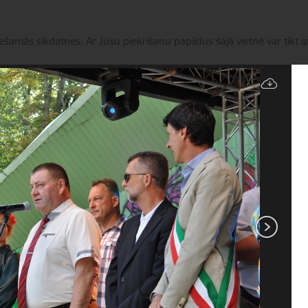
iešamās sīkdatnes. Ar Jūsu piekrišanu papildus šajā vietnē var tikt i
Pārvaldīt sīkdatnes
Novads
Pakalpojumi
Aktualitātes
Kontakti