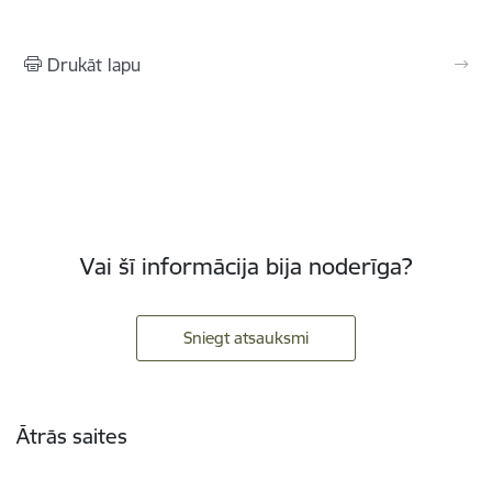
Drukāt lapu
Vai šī informācija bija noderīga?
Sniegt atsauksmi
Kājene
Ātrās saites