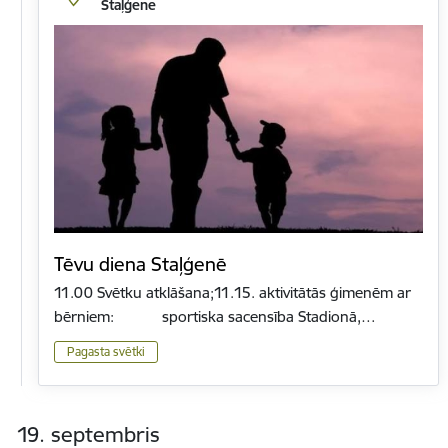
Staļģene
Tēvu diena Staļģenē
11.00 Svētku atklāšana;11.15. aktivitātās ģimenēm ar
bērniem: sportiska sacensība Stadionā,…
Pagasta svētki
19. septembris