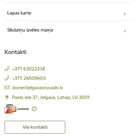
Lapas karte
Sīkdatņu izvēles maiņa
Kontakti
+371 63022238
+371 26009600
E-pasts:
dome@jelgavasnovads.lv
Pasta iela 37, Jelgava, Latvija, LV-3001
Visi kontakti