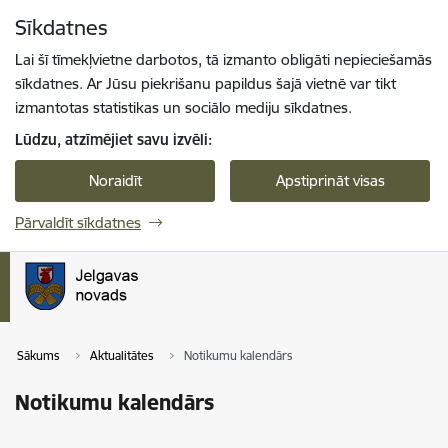
Pāriet uz lapas saturu
Sīkdatnes
Spied
lai meklētu
Enter
Lai šī tīmekļvietne darbotos, tā izmanto obligāti nepieciešamās
sīkdatnes. Ar Jūsu piekrišanu papildus šajā vietnē var tikt
izmantotas statistikas un sociālo mediju sīkdatnes.
Lūdzu, atzīmējiet savu izvēli:
Noraidīt
Apstiprināt visas
Pārvaldīt sīkdatnes
Sākums
Aktualitātes
Notikumu kalendārs
Notikumu kalendārs