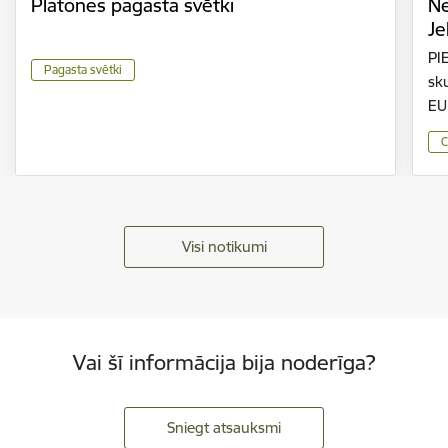
Platones pagasta svētki
Ne
Je
PI
Pagasta svētki
sk
EUR
C
Visi notikumi
Vai šī informācija bija noderīga?
Sniegt atsauksmi