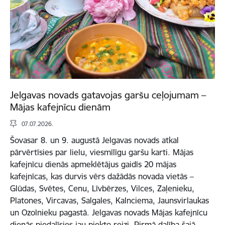
Jelgavas novads gatavojas garšu ceļojumam –
Mājas kafejnīcu dienām
07.07.2026.
Šovasar 8. un 9. augustā Jelgavas novads atkal
pārvērtīsies par lielu, viesmīlīgu garšu karti. Mājas
kafejnīcu dienās apmeklētājus gaidīs 20 mājas
kafejnīcas, kas durvis vērs dažādās novada vietās –
Glūdas, Svētes, Cenu, Līvbērzes, Vilces, Zaļenieku,
Platones, Vircavas, Salgales, Kalnciema, Jaunsvirlaukas
un Ozolnieku pagastā. Jelgavas novads Mājas kafejnīcu
dienās piedalīsies jau piekto reizi. Pirmā dalība šajā