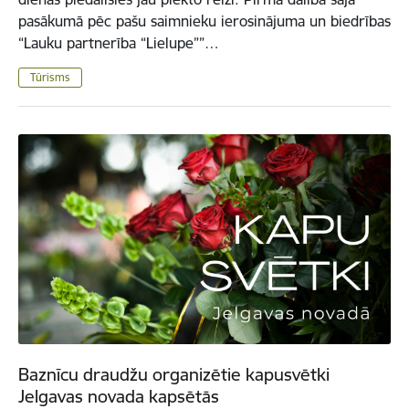
pasākumā pēc pašu saimnieku ierosinājuma un biedrības
“Lauku partnerība “Lielupe””…
Tūrisms
Baznīcu draudžu organizētie kapusvētki
Jelgavas novada kapsētās