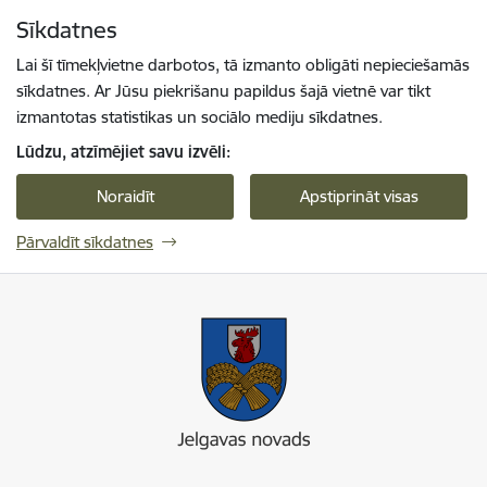
Pāriet uz lapas saturu
Sīkdatnes
Spied
lai meklētu
Enter
Lai šī tīmekļvietne darbotos, tā izmanto obligāti nepieciešamās
sīkdatnes. Ar Jūsu piekrišanu papildus šajā vietnē var tikt
izmantotas statistikas un sociālo mediju sīkdatnes.
Lūdzu, atzīmējiet savu izvēli:
Noraidīt
Apstiprināt visas
Pārvaldīt sīkdatnes
Jelgavas novada pašvaldība