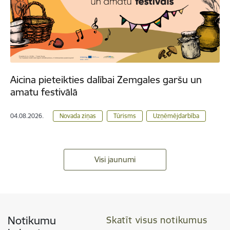
Aicina pieteikties dalībai Zemgales garšu un
amatu festivālā
04.08.2026.
Novada ziņas
Tūrisms
Uzņēmējdarbība
Visi jaunumi
Notikumu
Skatīt visus notikumus