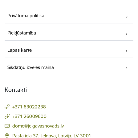
Privātuma politika
Piekļūstamība
Lapas karte
Sīkdatņu izvēles maiņa
Kontakti
+371 63022238
+371 26009600
E-pasts:
dome@jelgavasnovads.lv
Pasta iela 37, Jelgava, Latvija, LV-3001