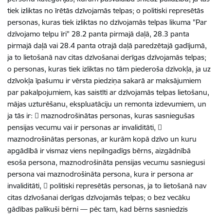
tiek izliktas no īrētās dzīvojamās telpas; o politiski represētās
personas, kuras tiek izliktas no dzīvojamās telpas likuma "Par
dzīvojamo telpu īri" 28.2 panta pirmajā daļā, 28.3 panta
pirmajā daļā vai 28.4 panta otrajā daļā paredzētajā gadījumā,
ja to lietošanā nav citas dzīvošanai derīgas dzīvojamās telpas;
o personas, kuras tiek izliktas no tām piederoša dzīvokļa, ja uz
dzīvokļa īpašumu ir vērsta piedziņa sakarā ar maksājumiem
par pakalpojumiem, kas saistīti ar dzīvojamās telpas lietošanu,
mājas uzturēšanu, ekspluatāciju un remonta izdevumiem, un
ja tās ir:  maznodrošinātas personas, kuras sasniegušas
pensijas vecumu vai ir personas ar invaliditāti, 
maznodrošinātas personas, ar kurām kopā dzīvo un kuru
apgādībā ir vismaz viens nepilngadīgs bērns, aizgādnībā
esoša persona, maznodrošināta pensijas vecumu sasniegusi
persona vai maznodrošināta persona, kura ir persona ar
invaliditāti,  politiski represētās personas, ja to lietošanā nav
citas dzīvošanai derīgas dzīvojamās telpas; o bez vecāku
gādības palikuši bērni — pēc tam, kad bērns sasniedzis