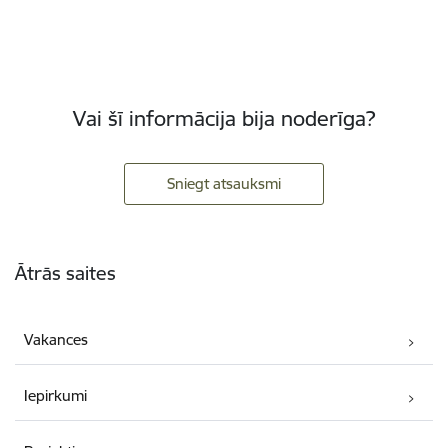
Vai šī informācija bija noderīga?
Sniegt atsauksmi
Kājene
Ātrās saites
Vakances
Iepirkumi