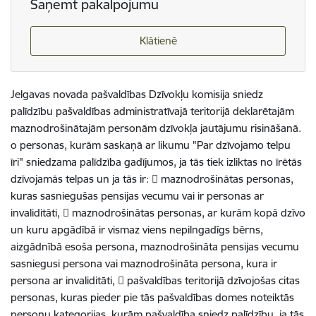
Saņemt pakalpojumu
Klātienē
Jelgavas novada pašvaldības Dzīvokļu komisija sniedz
palīdzību pašvaldības administratīvajā teritorijā deklarētajām
maznodrošinātajām personām dzīvokļa jautājumu risināšanā.
o personas, kurām saskaņā ar likumu "Par dzīvojamo telpu
īri" sniedzama palīdzība gadījumos, ja tās tiek izliktas no īrētās
dzīvojamās telpas un ja tās ir:  maznodrošinātas personas,
kuras sasniegušas pensijas vecumu vai ir personas ar
invaliditāti,  maznodrošinātas personas, ar kurām kopā dzīvo
un kuru apgādībā ir vismaz viens nepilngadīgs bērns,
aizgādnībā esoša persona, maznodrošināta pensijas vecumu
sasniegusi persona vai maznodrošināta persona, kura ir
persona ar invaliditāti,  pašvaldības teritorijā dzīvojošas citas
personas, kuras pieder pie tās pašvaldības domes noteiktās
personu kategorijas, kurām pašvaldība sniedz palīdzību, ja tās