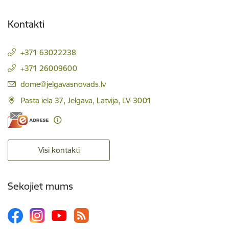
Kontakti
+371 63022238
+371 26009600
E-pasts:
dome@jelgavasnovads.lv
Pasta iela 37, Jelgava, Latvija, LV-3001
Visi kontakti
Sekojiet mums