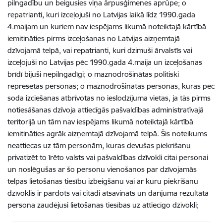
pilngadību un beigusies viņa ārpusģimenes aprūpe; o
repatrianti, kuri izceļojuši no Latvijas laikā līdz 1990.gada
4.maijam un kuriem nav iespējams likumā noteiktajā kārtībā
iemitināties pirms izceļošanas no Latvijas aizņemtajā
dzīvojamā telpā, vai repatrianti, kuri dzimuši ārvalstīs vai
izceļojuši no Latvijas pēc 1990.gada 4.maija un izceļošanas
brīdī bijuši nepilngadīgi; o maznodrošinātas politiski
represētās personas; o maznodrošinātas personas, kuras pēc
soda izciešanas atbrīvotas no ieslodzījuma vietas, ja tās pirms
notiesāšanas dzīvoja attiecīgās pašvaldības administratīvajā
teritorijā un tām nav iespējams likumā noteiktajā kārtībā
iemitināties agrāk aizņemtajā dzīvojamā telpā. Šis noteikums
neattiecas uz tām personām, kuras devušas piekrišanu
privatizēt to īrēto valsts vai pašvaldības dzīvokli citai personai
un noslēgušas ar šo personu vienošanos par dzīvojamās
telpas lietošanas tiesību izbeigšanu vai ar kuru piekrišanu
dzīvoklis ir pārdots vai citādi atsavināts un darījuma rezultātā
persona zaudējusi lietošanas tiesības uz attiecīgo dzīvokli;