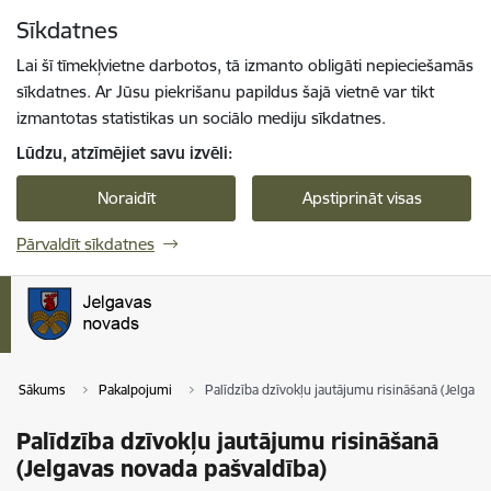
Pāriet uz lapas saturu
Sīkdatnes
Spied
lai meklētu
Enter
Lai šī tīmekļvietne darbotos, tā izmanto obligāti nepieciešamās
sīkdatnes. Ar Jūsu piekrišanu papildus šajā vietnē var tikt
izmantotas statistikas un sociālo mediju sīkdatnes.
Lūdzu, atzīmējiet savu izvēli:
Noraidīt
Apstiprināt visas
Pārvaldīt sīkdatnes
Sākums
Pakalpojumi
Palīdzība dzīvokļu jautājumu risināšanā (Jelgav
Palīdzība dzīvokļu jautājumu risināšanā
(Jelgavas novada pašvaldība)