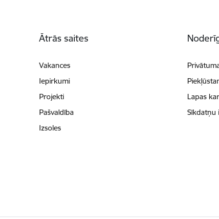
Kājene
Ātrās saites
Noderīg
Vakances
Privātuma
Iepirkumi
Piekļūsta
Projekti
Lapas kar
Pašvaldība
Sīkdatņu 
Izsoles