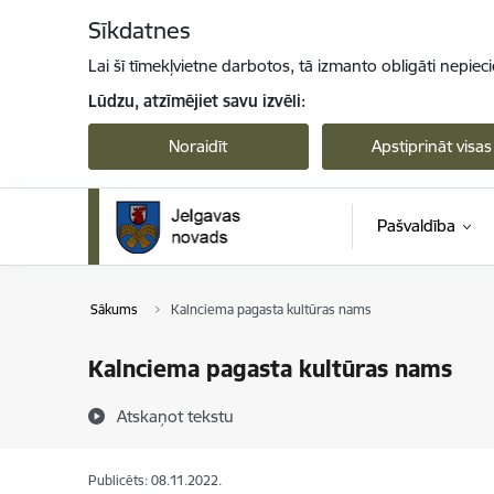
Pāriet uz lapas saturu
Sīkdatnes
Lai šī tīmekļvietne darbotos, tā izmanto obligāti nepiec
Lūdzu, atzīmējiet savu izvēli:
Noraidīt
Apstiprināt visas
Pašvaldība
Sākums
Kalnciema pagasta kultūras nams
Kalnciema pagasta kultūras nams
Atskaņot tekstu
Publicēts: 08.11.2022.