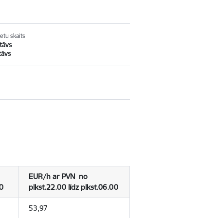
tu skaits
stāvs
tāvs
EUR/h ar PVN no
00
plkst.22.00 līdz plkst.06.00
53,97