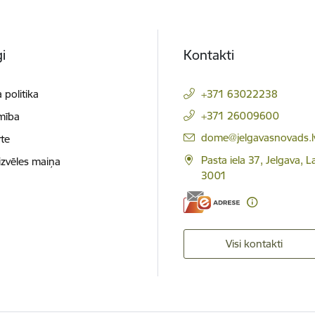
i
Kontakti
 politika
+371 63022238
+371 26009600
mība
E-pasts:
dome@jelgavasnovads.l
te
Pasta iela 37, Jelgava, La
izvēles maiņa
3001
Visi kontakti