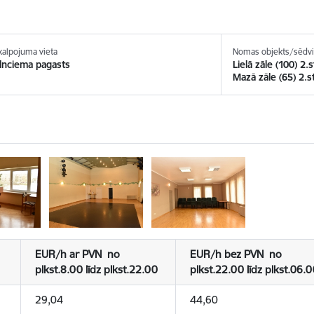
kalpojuma vieta
Nomas objekts/sēdvie
lnciema pagasts
Lielā zāle (100) 2.
Mazā zāle (65) 2.s
EUR/h ar PVN no
EUR/h bez PVN no
plkst.8.00 līdz plkst.22.00
plkst.22.00 līdz plkst.06.
29,04
44,60