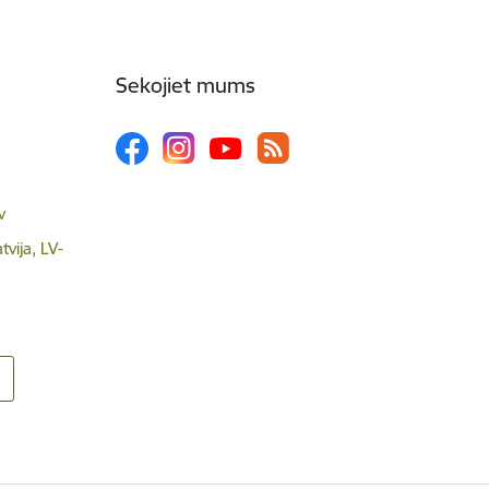
Sekojiet mums
v
tvija, LV-