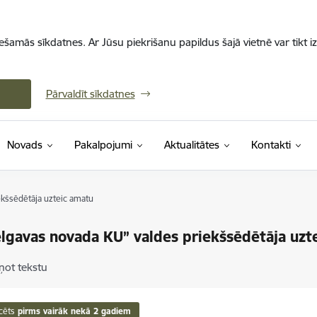
iešamās sīkdatnes. Ar Jūsu piekrišanu papildus šajā vietnē var tikt i
Pārvaldīt sīkdatnes
Novads
Pakalpojumi
Aktualitātes
Kontakti
ekšsēdētāja uzteic amatu
elgavas novada KU” valdes priekšsēdētāja uzt
ņot tekstu
cēts
pirms vairāk nekā 2 gadiem