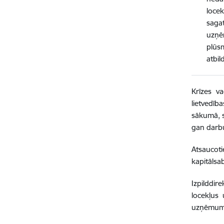
locek
saga
uzņē
plūs
atbil
Krīzes v
lietvedīb
sākumā, s
gan darb
Atsaucot
kapitālsab
Izpilddir
locekļus 
uzņēmuma 