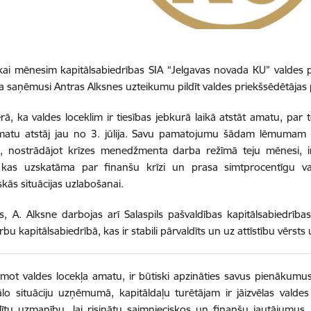
tikai mēnesim kapitālsabiedrības SIA “Jelgavas novada KU” valdes
a saņēmusi Antras Alksnes uzteikumu pildīt valdes priekšsēdētāja
ā, ka valdes loceklim ir tiesības jebkurā laikā atstāt amatu, par 
matu atstāj jau no 3. jūlija. Savu pamatojumu šādam lēmumam vi
jo, nostrādājot krīzes menedžmenta darba režīmā teju mēnesi, 
a, kas uzskatāma par finanšu krīzi un prasa simtprocentīgu va
skās situācijas uzlabošanai.
, A. Alksne darbojas arī Salaspils pašvaldības kapitālsabiedrīb
rbu kapitālsabiedrībā, kas ir stabili pārvaldīts un uz attīstību vērs
mot valdes locekļa amatu, ir būtiski apzināties savus pienākumus
ālo situāciju uzņēmumā, kapitāldaļu turētājam ir jāizvēlas valde
lītu uzmanību, lai risinātu saimnieciskos un finanšu jautājumus