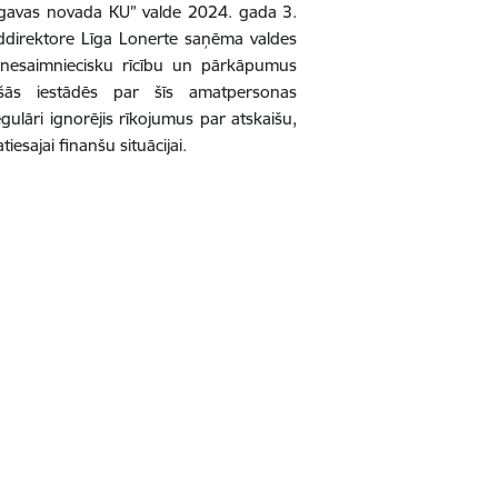
elgavas novada KU” valde 2024. gada 3.
pilddirektore Līga Lonerte saņēma valdes
 nesaimniecisku rīcību un pārkāpumus
jošās iestādēs par šīs amatpersonas
ulāri ignorējis rīkojumus par atskaišu,
iesajai finanšu situācijai.