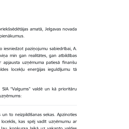
 priekšsēdētājas amatā, Jelgavas novada
s pienākumus.
to iesniedzot paziņojumu sabiedrībai, A.
ņa min gan realitātes, gan atbildības
ir apjausta uzņēmuma patiesā finanšu
ldes locekļu enerģijas ieguldījumu tā
as SIA “Valgums” valdē un kā prioritāru
ts uzņēmums:
 un to neizpildīšanas sekas. Apzinoties
s loceklis, kas spēj vadīt uzņēmumu ar
. Jau konkursa laikā uz vakanto valdes