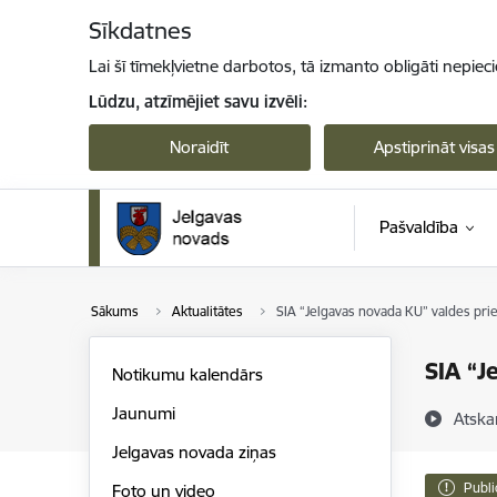
Pāriet uz lapas saturu
Sīkdatnes
Lai šī tīmekļvietne darbotos, tā izmanto obligāti nepiec
Lūdzu, atzīmējiet savu izvēli:
Noraidīt
Apstiprināt visas
Pašvaldība
Sākums
Aktualitātes
SIA “Jelgavas novada KU” valdes pri
SIA “J
Notikumu kalendārs
Jaunumi
Atska
Jelgavas novada ziņas
Publi
Foto un video