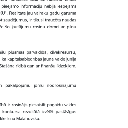
i pieejamo informāciju nebija iespējams
 KU”. Realitātē jau vairāku gadu garumā
 zaudējumus, ir tikusi traucēta naudas
c šo jautājumu rosinu domei ar pilnu
u plūsmas pārvaldībā, cilvēkresursu,
a kapitālsabiedrības jaunā valde jūnija
Stašāna rīcībā gan ar finanšu līdzekļiem,
 un pakalpojumu jomu nodrošinājumu
ībā ir rosinājis piesaistīt pagaidu valdes
 konkursa rezultātā izvēlēt pastāvīgus
le Irina Malahovska.