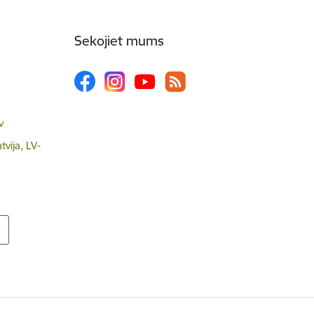
Sekojiet mums
v
tvija, LV-