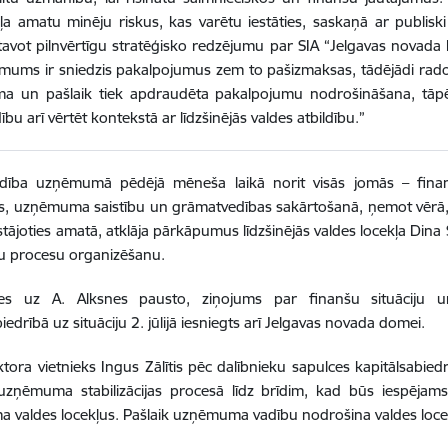
ļa amatu minēju riskus, kas varētu iestāties, saskaņā ar publisk
tavot pilnvērtīgu stratēģisko redzējumu par SIA “Jelgavas novada
mums ir sniedzis pakalpojumus zem to pašizmaksas, tādējādi radot
ma un pašlaik tiek apdraudēta pakalpojumu nodrošināšana, tāpē
dību arī vērtēt kontekstā ar līdzšinējās valdes atbildību.”
adība uzņēmumā pēdējā mēneša laikā norit visās jomās – finanš
as, uzņēmuma saistību un grāmatvedības sakārtošanā, ņemot vērā, k
tājoties amatā, atklāja pārkāpumus līdzšinējās valdes locekļa Dina 
u procesu organizēšanu.
ies uz A. Alksnes pausto, ziņojums par finanšu situāciju
iedrībā uz situāciju 2. jūlijā iesniegts arī Jelgavas novada domei.
ektora vietnieks Ingus Zālītis pēc dalībnieku sapulces kapitālsabiedr
uzņēmuma stabilizācijas procesā līdz brīdim, kad būs iespējams
valdes locekļus. Pašlaik uzņēmuma vadību nodrošina valdes locek