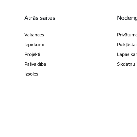
Kājene
Ātrās saites
Noderīg
Vakances
Privātuma
Iepirkumi
Piekļūsta
Projekti
Lapas kar
Pašvaldība
Sīkdatņu 
Izsoles