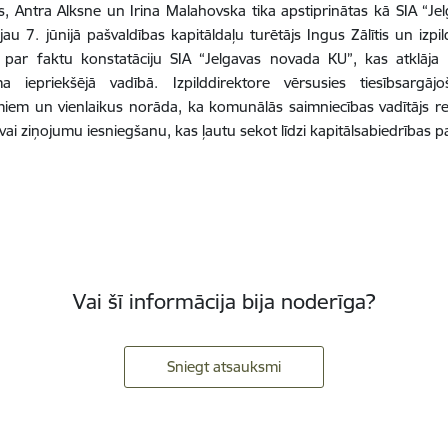
, Antra Alksne un Irina Malahovska tika apstiprinātas kā SIA “J
 jau 7. jūnijā pašvaldības kapitāldaļu turētājs Ingus Zālītis un iz
 par faktu konstatāciju SIA “Jelgavas novada KU”, kas atklāja
 iepriekšējā vadībā. Izpilddirektore vērsusies tiesībsargā
em un vienlaikus norāda, ka komunālās saimniecības vadītājs reg
ai ziņojumu iesniegšanu, kas ļautu sekot līdzi kapitālsabiedrības pat
Vai šī informācija bija noderīga?
Sniegt atsauksmi