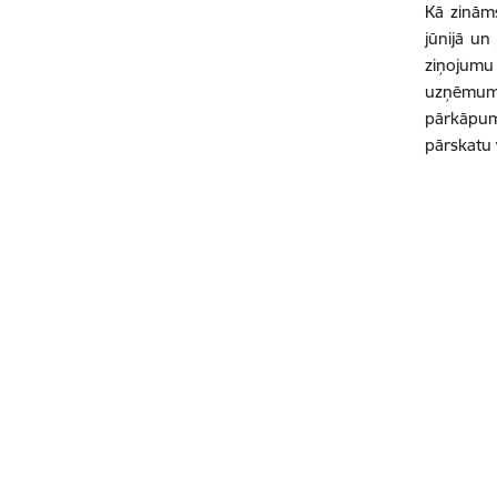
Kā zināms
jūnijā un
ziņojumu
uzņēmuma
pārkāpumi
pārskatu v