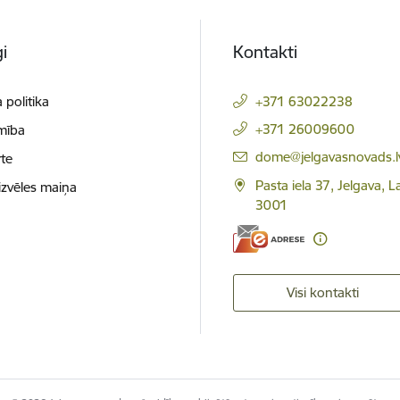
i
Kontakti
 politika
+371 63022238
+371 26009600
mība
E-pasts:
dome@jelgavasnovads.l
te
Pasta iela 37, Jelgava, La
izvēles maiņa
3001
Visi kontakti