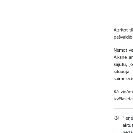
Aizritot 
pašvaldīb
Ņemot vēr
Alksne a
sajūtu, 
situācij
saimnieci
Kā zināms
izvēlas da
“Ieņe
aktu
neda