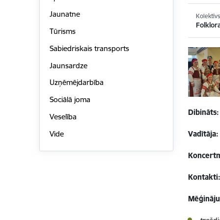
Jaunatne
Kolektīv
Folklor
Tūrisms
Sabiedriskais transports
Jaunsardze
Uzņēmējdarbība
Sociālā joma
Dibināts:
Veselība
Vide
Vadītāja:
Koncertm
Kontakti
Mēģināju