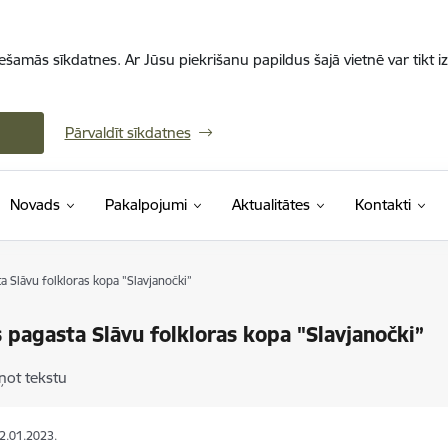
iešamās sīkdatnes. Ar Jūsu piekrišanu papildus šajā vietnē var tikt i
Pārvaldīt sīkdatnes
Novads
Pakalpojumi
Aktualitātes
Kontakti
a Slāvu folkloras kopa "Slavjanočki”
 pagasta Slāvu folkloras kopa "Slavjanočki”
ņot tekstu
02.01.2023.