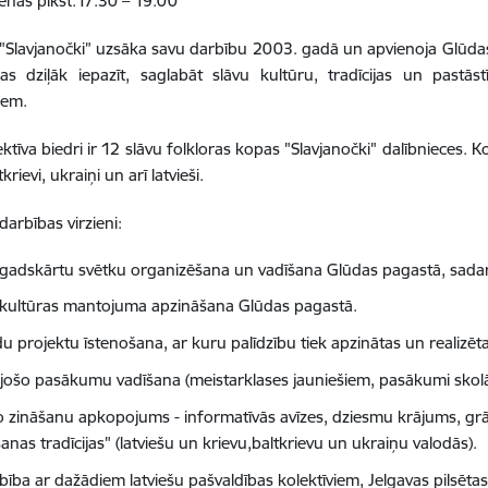
ienās plkst.17.30 – 19.00
 "Slavjanočki” uzsāka savu darbību 2003. gadā un apvienoja Glūd
jas dziļāk iepazīt, saglabāt slāvu kultūru, tradīcijas un pastā
iem.
ektīva biedri ir 12 slāvu folkloras kopas "Slavjanočki" dalībnieces. K
tkrievi, ukraiņi un arī latvieši.
darbības virzieni:
 gadskārtu svētku organizēšana un vadīšana Glūdas pagastā, sada
 kultūras mantojuma apzināšana Glūdas pagastā.
 projektu īstenošana, ar kuru palīdzību tiek apzinātas un realizēta
tojošo pasākumu vadīšana (meistarklases jauniešiem, pasākumi skolā
o zināšanu apkopojums - informatīvās avīzes, dziesmu krājums, grā
anas tradīcijas" (latviešu un krievu,baltkrievu un ukraiņu valodās).
bība ar dažādiem latviešu pašvaldības kolektīviem, Jelgavas pilsē