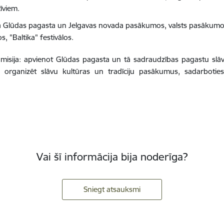
īviem.
a Glūdas pagasta un Jelgavas novada pasākumos, valsts pasākumo
s, "Baltika" festivālos.
misija: a
pvienot Glūdas pagasta un tā sadraudzības pagastu slāvu 
, organizēt slāvu kultūras un tradīciju pasākumus, sadarboties
Vai šī informācija bija noderīga?
Sniegt atsauksmi