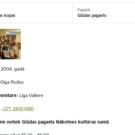
s
Pagasts
as kopas
Glūdas pagasts
2004. gadā
Olga Rožko
eistare:
Līga Valtere
:
+
371
28451480
mi notiek Glūdas pagasta Nākotnes kultūras namā