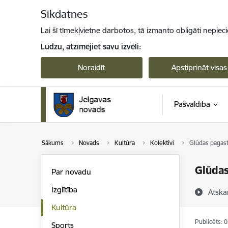
Pāriet uz lapas saturu
Sīkdatnes
Lai šī tīmekļvietne darbotos, tā izmanto obligāti nepiec
Lūdzu, atzīmējiet savu izvēli:
Noraidīt
Apstiprināt visas
Pašvaldība
Sākums
Novads
Kultūra
Kolektīvi
Glūdas pagast
Glūdas
Par novadu
Izglītība
Atska
Kultūra
Publicēts: 
Sports