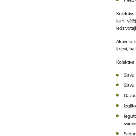
trešd
Kolektīvs
kuri vēlē
iedzīvotāj
Aktīvi kol
krievi, bal
Kolektīva 
Slāvu
Slāvu
Dažādu
Izglī
Iegūt
svinēš
Sadar