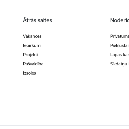
Kājene
Ātrās saites
Noderīg
Vakances
Privātuma
Iepirkumi
Piekļūsta
Projekti
Lapas kar
Pašvaldība
Sīkdatņu 
Izsoles