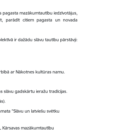
as pagasta mazākumtautību iedzīvotājus,
stīt, parādīt citiem pagasta un novada
olektīvā ir dažādu slāvu tautību pārstāvji:
rbībā ar Nākotnes kultūras namu.
s slāvu gadskārtu ieražu tradīcijas.
s).
mata "Slāvu un latviešu svētku
tas, Kārsavas mazākumtautību