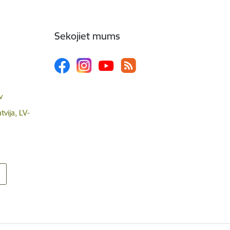
Sekojiet mums
v
tvija, LV-