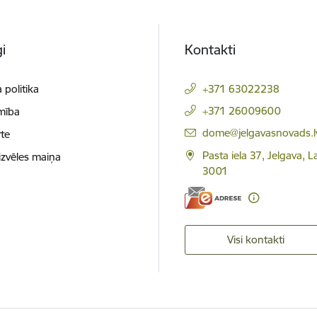
i
Kontakti
 politika
+371 63022238
+371 26009600
mība
E-pasts:
dome@jelgavasnovads.l
te
Pasta iela 37, Jelgava, La
izvēles maiņa
3001
Visi kontakti