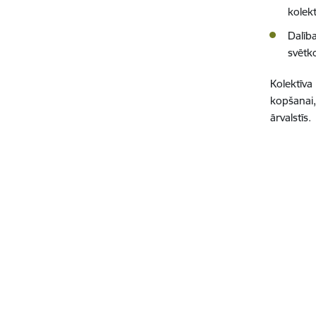
kolekt
Dalīb
svētko
Kolektīva 
kopšanai
ārvalstīs.