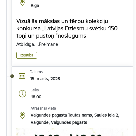
Rīga
Vizuālās mākslas un tērpu kolekciju
konkursa „Latvijas Dziesmu svētku 150
toņi un pustoņi”noslēgums
Atbildīgā: I.Freimane
Izglītība
Datums
15. marts, 2023
Laiks
18.00
Atrašanās vieta
Valgundes pagasta Tautas nams, Saules iela 2,
Valgunde, Valgundes pagasts