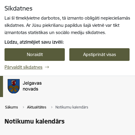
Pāriet uz lapas saturu
Sīkdatnes
Spied
lai meklētu
Enter
Lai šī tīmekļvietne darbotos, tā izmanto obligāti nepieciešamās
sīkdatnes. Ar Jūsu piekrišanu papildus šajā vietnē var tikt
izmantotas statistikas un sociālo mediju sīkdatnes.
Lūdzu, atzīmējiet savu izvēli:
Noraidīt
Apstiprināt visas
Pārvaldīt sīkdatnes
Sākums
Aktualitātes
Notikumu kalendārs
Notikumu kalendārs