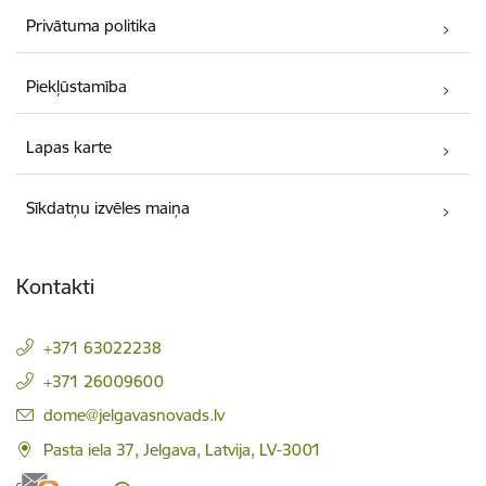
Privātuma politika
Piekļūstamība
Lapas karte
Sīkdatņu izvēles maiņa
Kontakti
+371 63022238
+371 26009600
E-pasts:
dome@jelgavasnovads.lv
Pasta iela 37, Jelgava, Latvija, LV-3001