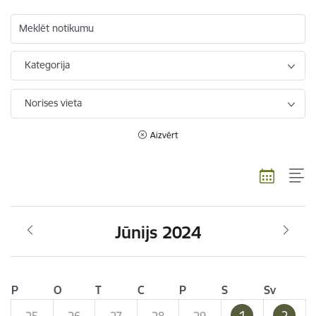
Meklēt notikumu
Kategorija
Norises vieta
Aizvērt
Jūnijs 2024
P
O
T
C
P
S
Sv
1
2
25
26
27
28
29