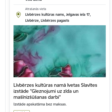
Atrašanās vieta
Līvbērzes kultūras nams, Jelgavas iela 17,
Līvbērze, Līvbērzes pagasts
Līvbērzes kultūras namā Ivetas Slavītes
izstāde "Gleznojumi uz zīda un
mašīnizšūšanas darbi"
Izstāde apskatāma bez maksas.