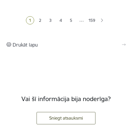
Lapošana
…
1
2
3
4
5
159
Pašreizējā lapa
Lapa
Lapa
Lapa
Lapa
Drukāt lapu
Vai šī informācija bija noderīga?
Sniegt atsauksmi