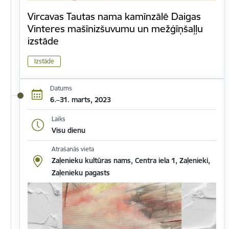
Vircavas Tautas nama kamīnzālē Daigas
Vinteres mašīnizšuvumu un mežģīņšaļļu
izstāde
Izstāde
Datums
6.–31. marts, 2023
Laiks
Visu dienu
Atrašanās vieta
Zaļenieku kultūras nams, Centra iela 1, Zaļenieki,
Zaļenieku pagasts