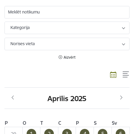
Meklēt notikumu
Kategorija
Norises vieta
Aizvērt
Aprīlis 2025
P
O
T
C
P
S
Sv
1
2
3
4
5
6
29