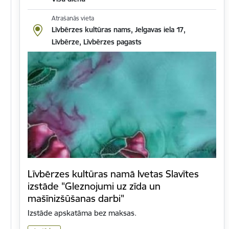
Atrašanās vieta
Līvbērzes kultūras nams, Jelgavas iela 17,
Līvbērze, Līvbērzes pagasts
Līvbērzes kultūras namā Ivetas Slavītes
izstāde "Gleznojumi uz zīda un
mašīnizšūšanas darbi"
Izstāde apskatāma bez maksas.