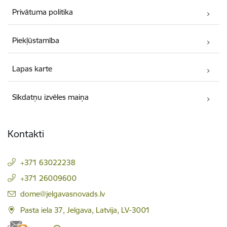
Privātuma politika
Piekļūstamība
Lapas karte
Sīkdatņu izvēles maiņa
Kontakti
+371 63022238
+371 26009600
E-pasts:
dome@jelgavasnovads.lv
Pasta iela 37, Jelgava, Latvija, LV-3001