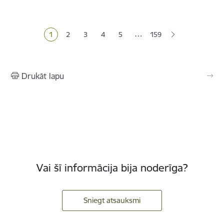
Lapošana
…
1
2
3
4
5
159
Pašreizējā lapa
Lapa
Lapa
Lapa
Lapa
Drukāt lapu
Vai šī informācija bija noderīga?
Sniegt atsauksmi