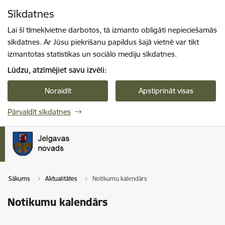
Pāriet uz lapas saturu
Sīkdatnes
Spied
lai meklētu
Enter
Lai šī tīmekļvietne darbotos, tā izmanto obligāti nepieciešamās
sīkdatnes. Ar Jūsu piekrišanu papildus šajā vietnē var tikt
izmantotas statistikas un sociālo mediju sīkdatnes.
Lūdzu, atzīmējiet savu izvēli:
Noraidīt
Apstiprināt visas
Pārvaldīt sīkdatnes
Sākums
Aktualitātes
Notikumu kalendārs
Notikumu kalendārs