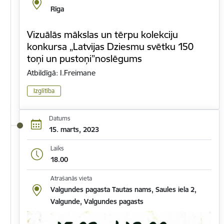
Rīga
Vizuālās mākslas un tērpu kolekciju
konkursa „Latvijas Dziesmu svētku 150
toņi un pustoņi”noslēgums
Atbildīgā: I.Freimane
Izglītība
Datums
15. marts, 2023
Laiks
18.00
Atrašanās vieta
Valgundes pagasta Tautas nams, Saules iela 2,
Valgunde, Valgundes pagasts