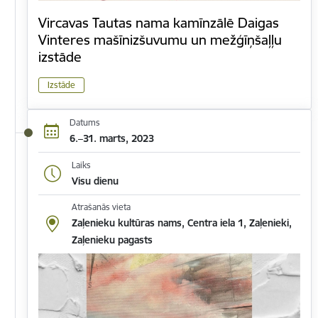
Vircavas Tautas nama kamīnzālē Daigas
Vinteres mašīnizšuvumu un mežģīņšaļļu
izstāde
Izstāde
Datums
6.–31. marts, 2023
Laiks
Visu dienu
Atrašanās vieta
Zaļenieku kultūras nams, Centra iela 1, Zaļenieki,
Zaļenieku pagasts