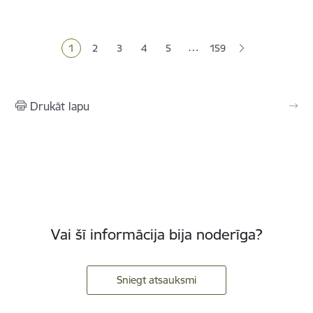
Lapošana
…
1
2
3
4
5
159
Pašreizējā lapa
Lapa
Lapa
Lapa
Lapa
Drukāt lapu
Vai šī informācija bija noderīga?
Sniegt atsauksmi