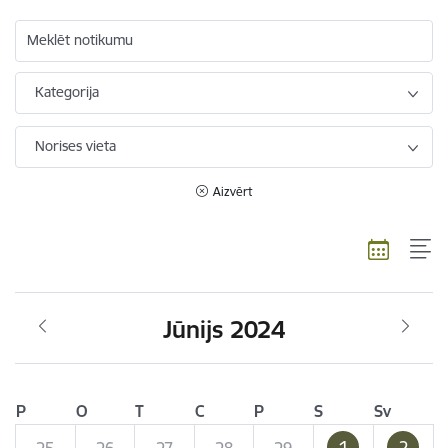
Meklēt notikumu
Kategorija
Norises vieta
Aizvērt
Jūnijs 2024
P
O
T
C
P
S
Sv
1
2
25
26
27
28
29