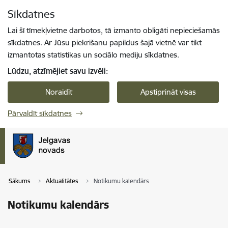
Pāriet uz lapas saturu
Sīkdatnes
Spied
lai meklētu
Enter
Lai šī tīmekļvietne darbotos, tā izmanto obligāti nepieciešamās
sīkdatnes. Ar Jūsu piekrišanu papildus šajā vietnē var tikt
izmantotas statistikas un sociālo mediju sīkdatnes.
Lūdzu, atzīmējiet savu izvēli:
Noraidīt
Apstiprināt visas
Pārvaldīt sīkdatnes
Sākums
Aktualitātes
Notikumu kalendārs
Notikumu kalendārs