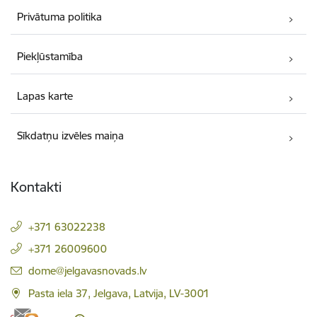
Privātuma politika
Piekļūstamība
Lapas karte
Sīkdatņu izvēles maiņa
Kontakti
+371 63022238
+371 26009600
E-pasts:
dome@jelgavasnovads.lv
Pasta iela 37, Jelgava, Latvija, LV-3001