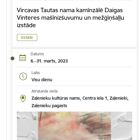
Vircavas Tautas nama kamīnzālē Daigas
Vinteres mašīnizšuvumu un mežģīņšaļļu
izstāde
Izstāde
Datums
6.–31. marts, 2023
Laiks
Visu dienu
Atrašanās vieta
Zaļenieku kultūras nams, Centra iela 1, Zaļenieki,
Zaļenieku pagasts