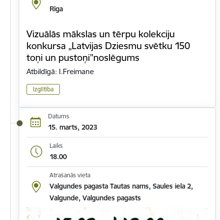
Rīga
Vizuālās mākslas un tērpu kolekciju
konkursa „Latvijas Dziesmu svētku 150
toņi un pustoņi”noslēgums
Atbildīgā: I.Freimane
Izglītība
Datums
15. marts, 2023
Laiks
18.00
Atrašanās vieta
Valgundes pagasta Tautas nams, Saules iela 2,
Valgunde, Valgundes pagasts