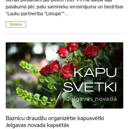
pasākumā pēc pašu saimnieku ierosinājuma un biedrības
“Lauku partnerība “Lielupe””…
Tūrisms
Baznīcu draudžu organizētie kapusvētki
Jelgavas novada kapsētās