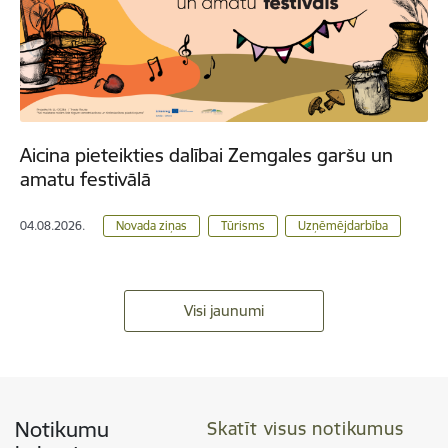
Aicina pieteikties dalībai Zemgales garšu un
amatu festivālā
04.08.2026.
Novada ziņas
Tūrisms
Uzņēmējdarbība
Visi jaunumi
Notikumu
Skatīt visus notikumus