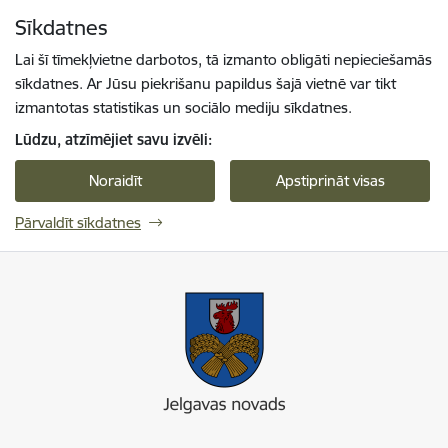
Pāriet uz lapas saturu
Sīkdatnes
Spied
lai meklētu
Enter
Lai šī tīmekļvietne darbotos, tā izmanto obligāti nepieciešamās
sīkdatnes. Ar Jūsu piekrišanu papildus šajā vietnē var tikt
izmantotas statistikas un sociālo mediju sīkdatnes.
Lūdzu, atzīmējiet savu izvēli:
Noraidīt
Apstiprināt visas
Pārvaldīt sīkdatnes
Jelgavas novada pašvaldība