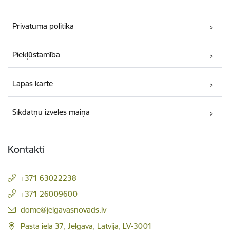
Privātuma politika
Piekļūstamība
Lapas karte
Sīkdatņu izvēles maiņa
Kontakti
+371 63022238
+371 26009600
E-pasts:
dome@jelgavasnovads.lv
Pasta iela 37, Jelgava, Latvija, LV-3001