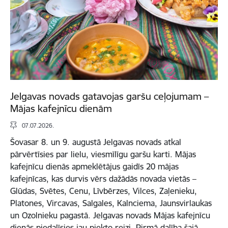
Jelgavas novads gatavojas garšu ceļojumam –
Mājas kafejnīcu dienām
07.07.2026.
Šovasar 8. un 9. augustā Jelgavas novads atkal
pārvērtīsies par lielu, viesmīlīgu garšu karti. Mājas
kafejnīcu dienās apmeklētājus gaidīs 20 mājas
kafejnīcas, kas durvis vērs dažādās novada vietās –
Glūdas, Svētes, Cenu, Līvbērzes, Vilces, Zaļenieku,
Platones, Vircavas, Salgales, Kalnciema, Jaunsvirlaukas
un Ozolnieku pagastā. Jelgavas novads Mājas kafejnīcu
dienās piedalīsies jau piekto reizi. Pirmā dalība šajā