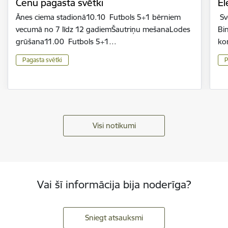
Cenu pagasta svētki
El
Ānes ciema stadionā10.10 Futbols 5+1 bērniem
Sv
vecumā no 7 līdz 12 gadiemŠautriņu mešanaLodes
Bi
grūšana11.00 Futbols 5+1…
ko
Pagasta svētki
P
Visi notikumi
Vai šī informācija bija noderīga?
Sniegt atsauksmi