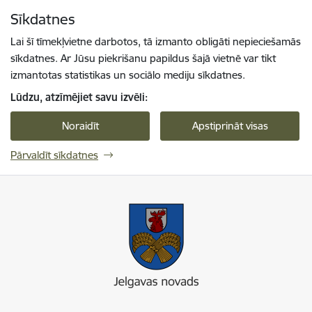
Pāriet uz lapas saturu
Sīkdatnes
Spied
lai meklētu
Enter
Lai šī tīmekļvietne darbotos, tā izmanto obligāti nepieciešamās
sīkdatnes. Ar Jūsu piekrišanu papildus šajā vietnē var tikt
izmantotas statistikas un sociālo mediju sīkdatnes.
Lūdzu, atzīmējiet savu izvēli:
Noraidīt
Apstiprināt visas
Pārvaldīt sīkdatnes
Jelgavas novada pašvaldība