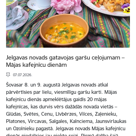
Jelgavas novads gatavojas garšu ceļojumam –
Mājas kafejnīcu dienām
07.07.2026.
Šovasar 8. un 9. augustā Jelgavas novads atkal
pārvērtīsies par lielu, viesmīlīgu garšu karti. Mājas
kafejnīcu dienās apmeklētājus gaidīs 20 mājas
kafejnīcas, kas durvis vērs dažādās novada vietās –
Glūdas, Svētes, Cenu, Līvbērzes, Vilces, Zaļenieku,
Platones, Vircavas, Salgales, Kalnciema, Jaunsvirlaukas
un Ozolnieku pagastā. Jelgavas novads Mājas kafejnīcu
dienās piedalīsies jau piekto reizi. Pirmā dalība šajā