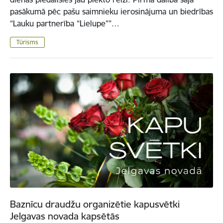
pasākumā pēc pašu saimnieku ierosinājuma un biedrības
“Lauku partnerība “Lielupe””…
Tūrisms
Baznīcu draudžu organizētie kapusvētki
Jelgavas novada kapsētās