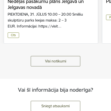
Nedēļas pasākumu plāns Jelgavā un
Pl
Jelgavas novadā
PIEKTDIENA, 31. JŪLIJS 10.00 – 20.00 Smilšu
P
skulptūru parks Ieejas maksa: 2 – 3
EUR. Informācijai: https://visit…
Cits
Visi notikumi
Vai šī informācija bija noderīga?
Sniegt atsauksmi