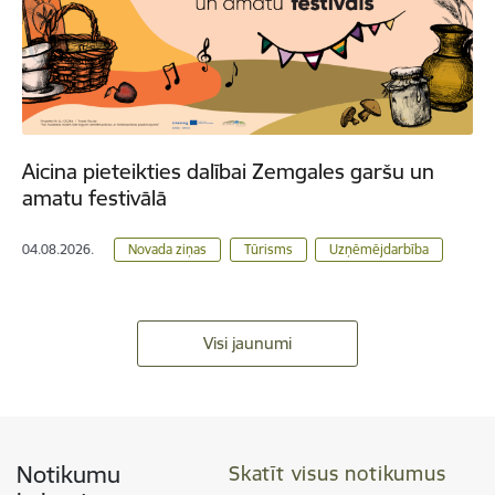
Aicina pieteikties dalībai Zemgales garšu un
amatu festivālā
04.08.2026.
Novada ziņas
Tūrisms
Uzņēmējdarbība
Visi jaunumi
Notikumu
Skatīt visus notikumus