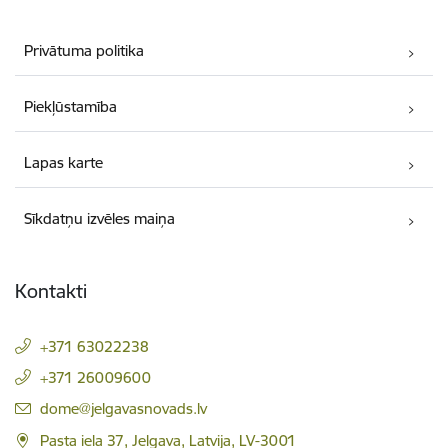
Privātuma politika
Piekļūstamība
Lapas karte
Sīkdatņu izvēles maiņa
Kontakti
+371 63022238
+371 26009600
E-pasts:
dome@jelgavasnovads.lv
Pasta iela 37, Jelgava, Latvija, LV-3001