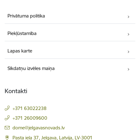
Privātuma politika
Piekļūstamība
Lapas karte
Sīkdatņu izvēles maiņa
Kontakti
+371 63022238
+371 26009600
E-pasts:
dome@jelgavasnovads.lv
Pasta iela 37, Jelgava, Latvija, LV-3001