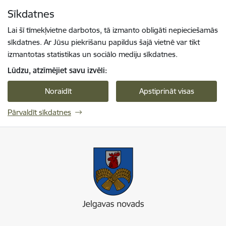
Pāriet uz lapas saturu
Sīkdatnes
Spied
lai meklētu
Enter
Lai šī tīmekļvietne darbotos, tā izmanto obligāti nepieciešamās
sīkdatnes. Ar Jūsu piekrišanu papildus šajā vietnē var tikt
izmantotas statistikas un sociālo mediju sīkdatnes.
Lūdzu, atzīmējiet savu izvēli:
Noraidīt
Apstiprināt visas
Pārvaldīt sīkdatnes
Jelgavas novada pašvaldība