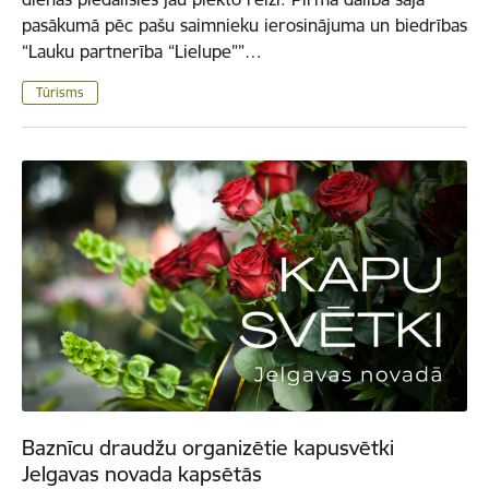
pasākumā pēc pašu saimnieku ierosinājuma un biedrības
“Lauku partnerība “Lielupe””…
Tūrisms
Baznīcu draudžu organizētie kapusvētki
Jelgavas novada kapsētās