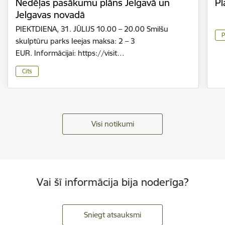
Nedēļas pasākumu plāns Jelgavā un
Pl
Jelgavas novadā
PIEKTDIENA, 31. JŪLIJS 10.00 – 20.00 Smilšu
P
skulptūru parks Ieejas maksa: 2 – 3
EUR. Informācijai: https://visit…
Cits
Visi notikumi
Vai šī informācija bija noderīga?
Sniegt atsauksmi