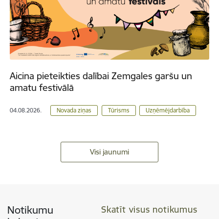
Aicina pieteikties dalībai Zemgales garšu un
amatu festivālā
04.08.2026.
Novada ziņas
Tūrisms
Uzņēmējdarbība
Visi jaunumi
Notikumu
Skatīt visus notikumus