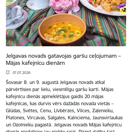
Jelgavas novads gatavojas garšu ceļojumam –
Mājas kafejnīcu dienām
07.07.2026.
Šovasar 8. un 9. augustā Jelgavas novads atkal
pārvērtīsies par lielu, viesmīlīgu garšu karti. Mājas
kafejnīcu dienās apmeklētājus gaidīs 20 mājas
kafejnīcas, kas durvis vērs dažādās novada vietās –
Glūdas, Svētes, Cenu, Līvbērzes, Vilces, Zaļenieku,
Platones, Vircavas, Salgales, Kalnciema, Jaunsvirlaukas
un Ozolnieku pagastā. Jelgavas novads Mājas kafejnīcu
dienās piedalīsies jau piekto reizi. Pirmā dalība šajā